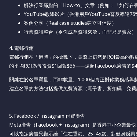
解決行業痛點的「How-to」文章（例如：「如何在
YouTube教學影片（香港用戶YouTube普及率達76
案例分享（Real case studies建立可信度）
行業資訊整合（令你成為資訊來源，而非只是賣家）
4. 電郵行銷
電郵行銷在「過時」的標籤下，實際上仍然是ROI最高的數碼行
的平均ROI為每投資$1回報$36——遠超Facebook廣告的$4和
關鍵在於名單質量，而非數量。1,000個真正對你業務感興趣
建立名單的方法包括提供免費資源（電子書、折扣碼、免費
5. Facebook / Instagram 付費廣告
Meta廣告（Facebook + Instagram）是香港中
可以指定廣告只顯示給「住在香港、25–45歲、對健身感