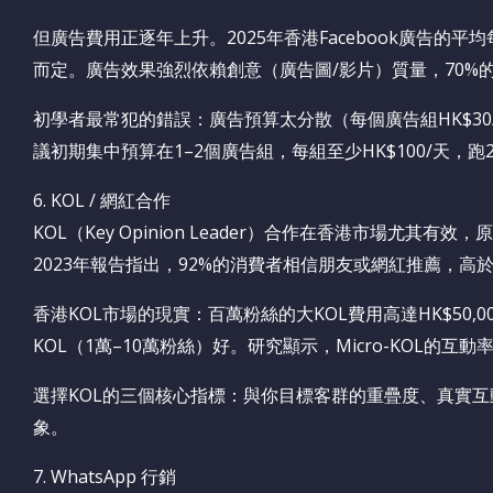
但廣告費用正逐年上升。2025年香港Facebook廣告的平均每
而定。廣告效果強烈依賴創意（廣告圖/影片）質量，70%
初學者最常犯的錯誤：廣告預算太分散（每個廣告組HK$30/
議初期集中預算在1–2個廣告組，每組至少HK$100/天，
6. KOL / 網紅合作
KOL（Key Opinion Leader）合作在香港市場尤其有
2023年報告指出，92%的消費者相信朋友或網紅推薦，高
香港KOL市場的現實：百萬粉絲的大KOL費用高達HK$50,000
KOL（1萬–10萬粉絲）好。研究顯示，Micro-KOL的互動
選擇KOL的三個核心指標：與你目標客群的重疊度、真實
象。
7. WhatsApp 行銷