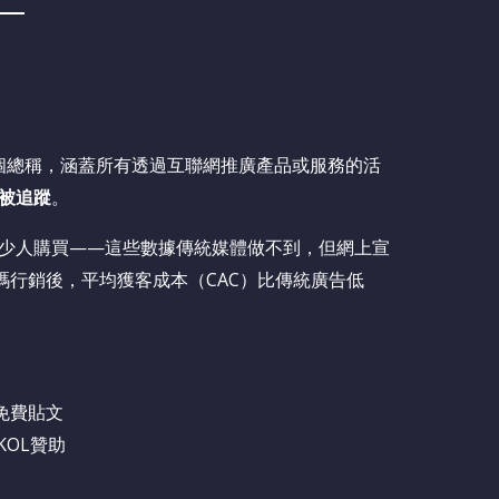
eting）是一個總稱，涵蓋所有透過互聯網推廣產品或服務的活
被追蹤
。
少人購買——這些數據傳統媒體做不到，但網上宣
用數碼行銷後，平均獲客成本（CAC）比傳統廣告低
免費貼文
、KOL贊助