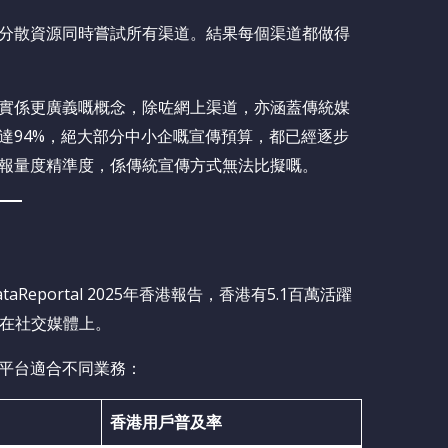
分散資源同時嘗試所有渠道。結果每個渠道都做得
實係更廣義嘅概念，除咗網上渠道，亦涵蓋傳統媒
達94%，絕大部分中小企嘅宣傳預算，都已經逐步
報量度精準度，係傳統宣傳方式無法比擬嘅。
portal 2025年香港報告，香港有5.1百萬活躍
鐘在社交媒體上。
平台適合不同業務：
香港用戶普及率