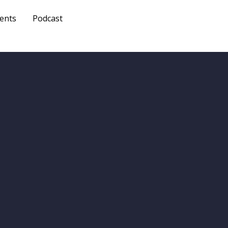
ents
Podcast
Get A
Quote