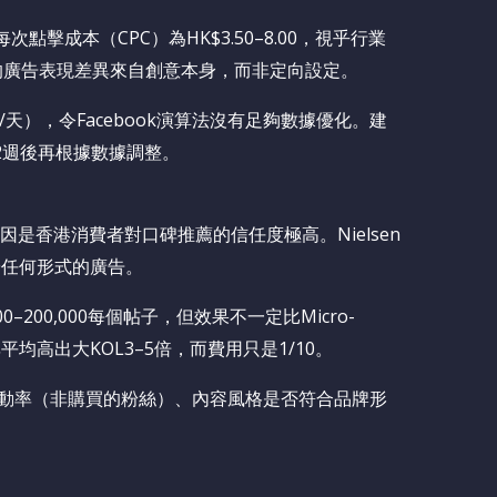
次點擊成本（CPC）為HK$3.50–8.00，視乎行業
的廣告表現差異來自創意本身，而非定向設定。
天），令Facebook演算法沒有足夠數據優化。建
跑2週後再根據數據調整。
效，原因是香港消費者對口碑推薦的信任度極高。Nielsen
於任何形式的廣告。
–200,000每個帖子，但效果不一定比Micro-
率平均高出大KOL3–5倍，而費用只是1/10。
互動率（非購買的粉絲）、內容風格是否符合品牌形