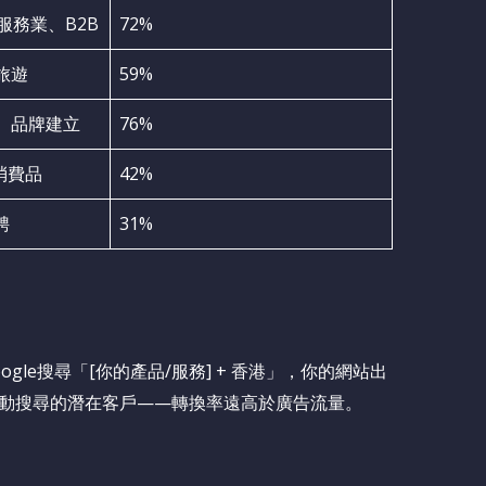
服務業、B2B
72%
旅遊
59%
、品牌建立
76%
消費品
42%
聘
31%
le搜尋「[你的產品/服務] + 香港」，你的網站出
動搜尋的潛在客戶——轉換率遠高於廣告流量。