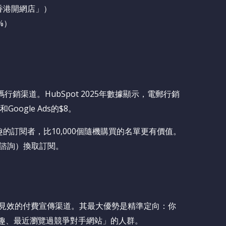
香港開網店」）
%）
銷渠道。HubSpot 2025年數據顯示，電郵行銷
Google Ads的$8。
的訂閱者，比10,000個隨機購買的名單更有價值。
諮詢）換取訂閱。
小企業最快見效的付費宣傳渠道。其最大優勢是精準定向：你
興趣、最近瀏覽過競爭對手網站」的人群。