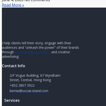
Read More »
I help clients tell their story, engage with their
audiences and “unleash the power” of their brands
through
social media marketing
and creative
advertising.
Contact Info
2/F Vogue Building, 67 Wyndham
Street, Central, Hong Kong
+852 2807 3922
bernie@social-stand.com
Services