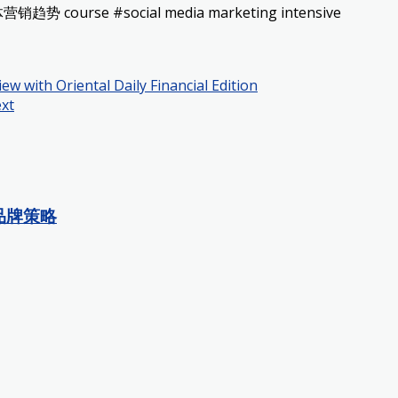
势 course #social media marketing intensive
ew with Oriental Daily Financial Edition
xt
品牌策略