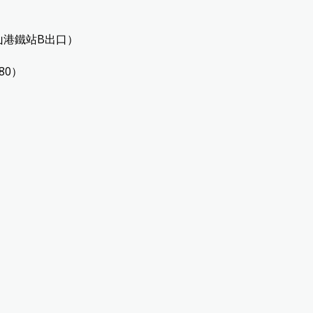
山港鐵站B出口）
80）