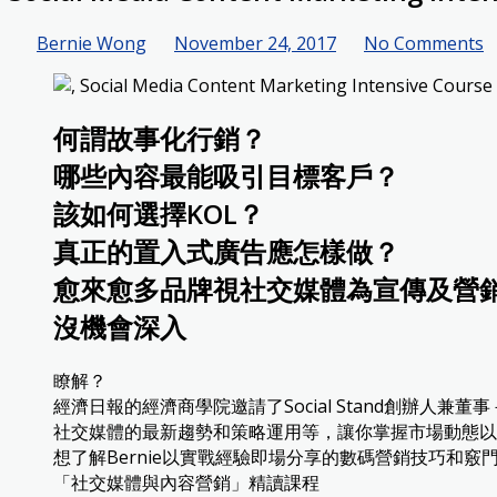
Bernie Wong
November 24, 2017
No Comments
何謂故事化行銷？
哪些內容最能吸引目標客戶？
該如何選擇KOL？
真正的置入式廣告應怎樣做？
愈來愈多品牌視社交媒體為宣傳及營
沒機會深入
瞭解？
經濟日報的經濟商學院邀請了Social Stand創辦人
社交媒體的最新趨勢和策略運用等，讓你掌握市場動態以
想了解Bernie以實戰經驗即場分享的數碼營銷技巧和
「社交媒體與內容營銷」精讀課程